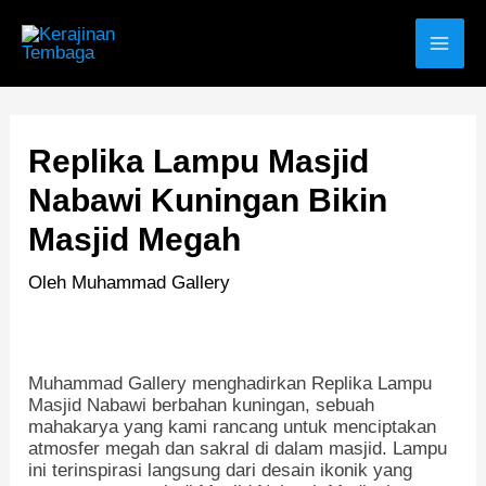
Lewati
C
ke
konten
a
r
i
Replika Lampu Masjid
u
Nabawi Kuningan Bikin
n
Masjid Megah
t
u
Oleh
Muhammad Gallery
k
:
Muhammad Gallery menghadirkan Replika Lampu
Masjid Nabawi berbahan kuningan, sebuah
mahakarya yang kami rancang untuk menciptakan
atmosfer megah dan sakral di dalam masjid. Lampu
ini terinspirasi langsung dari desain ikonik yang