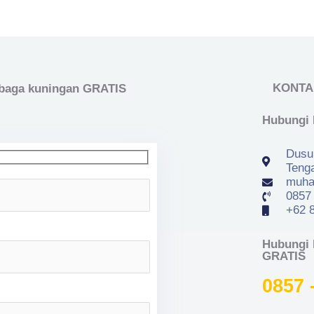
KONTA
mbaga kuningan GRATIS
Hubungi
Dusun
Teng
muha
0857 
+62 8
Hubungi 
GRATIS
0857 