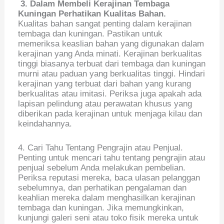
3. Dalam Membeli Kerajinan Tembaga
Kuningan Perhatikan Kualitas Bahan.
Kualitas bahan sangat penting dalam kerajinan
tembaga dan kuningan. Pastikan untuk
memeriksa keaslian bahan yang digunakan dalam
kerajinan yang Anda minati. Kerajinan berkualitas
tinggi biasanya terbuat dari tembaga dan kuningan
murni atau paduan yang berkualitas tinggi. Hindari
kerajinan yang terbuat dari bahan yang kurang
berkualitas atau imitasi. Periksa juga apakah ada
lapisan pelindung atau perawatan khusus yang
diberikan pada kerajinan untuk menjaga kilau dan
keindahannya.
4. Cari Tahu Tentang Pengrajin atau Penjual.
Penting untuk mencari tahu tentang pengrajin atau
penjual sebelum Anda melakukan pembelian.
Periksa reputasi mereka, baca ulasan pelanggan
sebelumnya, dan perhatikan pengalaman dan
keahlian mereka dalam menghasilkan kerajinan
tembaga dan kuningan. Jika memungkinkan,
kunjungi galeri seni atau toko fisik mereka untuk