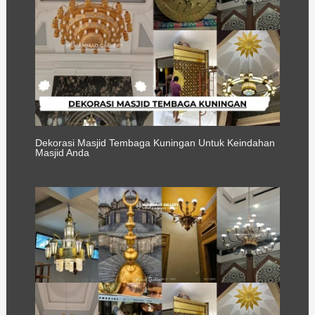
Dekorasi Masjid Tembaga Kuningan Untuk Keindahan
Masjid Anda