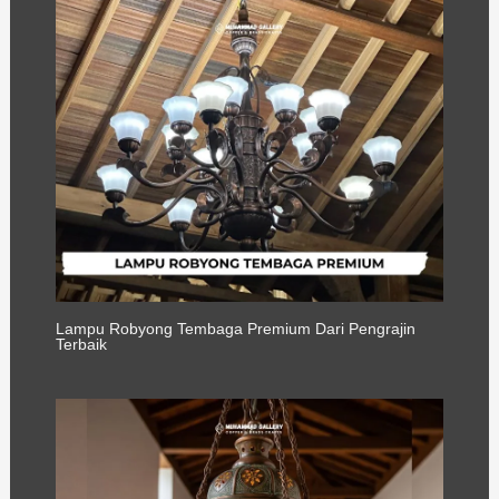
Lampu Robyong Tembaga Premium Dari Pengrajin
Terbaik