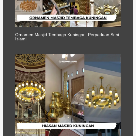
Ornamen Masjid Tembaga Kuningan: Perpaduan Seni
Islami