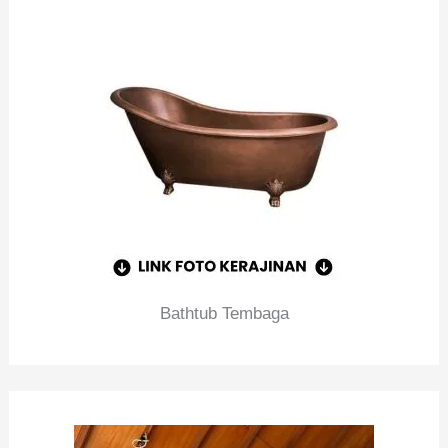
Bathtub Tembaga