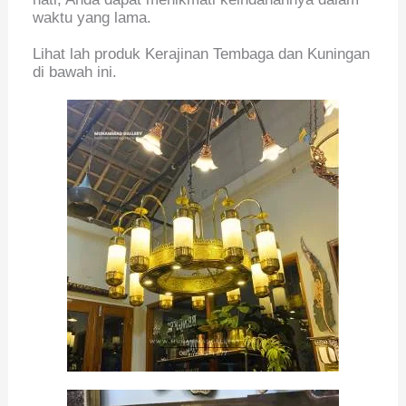
waktu yang lama.
Lihat lah produk Kerajinan Tembaga dan Kuningan
di bawah ini.