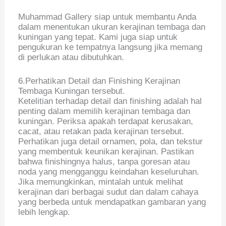
Muhammad Gallery siap untuk membantu Anda
dalam menentukan ukuran kerajinan tembaga dan
kuningan yang tepat. Kami juga siap untuk
pengukuran ke tempatnya langsung jika memang
di perlukan atau dibutuhkan.
6.Perhatikan Detail dan Finishing Kerajinan
Tembaga Kuningan tersebut.
Ketelitian terhadap detail dan finishing adalah hal
penting dalam memilih kerajinan tembaga dan
kuningan. Periksa apakah terdapat kerusakan,
cacat, atau retakan pada kerajinan tersebut.
Perhatikan juga detail ornamen, pola, dan tekstur
yang membentuk keunikan kerajinan. Pastikan
bahwa finishingnya halus, tanpa goresan atau
noda yang mengganggu keindahan keseluruhan.
Jika memungkinkan, mintalah untuk melihat
kerajinan dari berbagai sudut dan dalam cahaya
yang berbeda untuk mendapatkan gambaran yang
lebih lengkap.