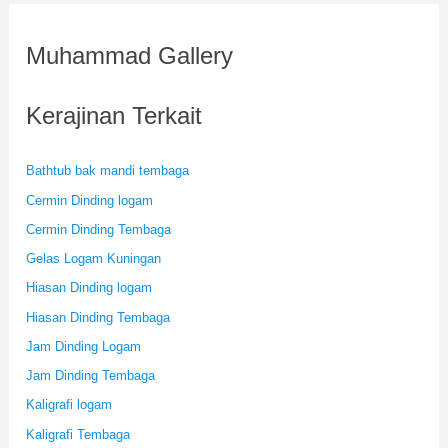
Muhammad Gallery
Kerajinan Terkait
Bathtub bak mandi tembaga
Cermin Dinding logam
Cermin Dinding Tembaga
Gelas Logam Kuningan
Hiasan Dinding logam
Hiasan Dinding Tembaga
Jam Dinding Logam
Jam Dinding Tembaga
Kaligrafi logam
Kaligrafi Tembaga