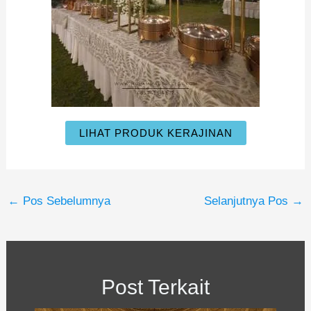
LIHAT PRODUK KERAJINAN
←
Pos Sebelumnya
Selanjutnya Pos
→
Post Terkait