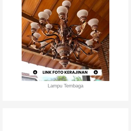
Lampu Tembaga