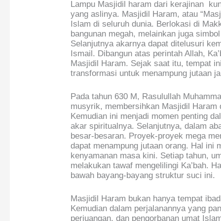
Lampu Masjidil haram dari kerajinan ku
yang aslinya. Masjidil Haram, atau “Masj
Islam di seluruh dunia. Berlokasi di Mak
bangunan megah, melainkan juga simbol
Selanjutnya akarnya dapat ditelusuri ke
Ismail. Dibangun atas perintah Allah, Ka’
Masjidil Haram. Sejak saat itu, tempat 
transformasi untuk menampung jutaan ja
Pada tahun 630 M, Rasulullah Muhamma
musyrik, membersihkan Masjidil Haram d
Kemudian ini menjadi momen penting dal
akar spiritualnya. Selanjutnya, dalam a
besar-besaran. Proyek-proyek mega me
dapat menampung jutaan orang. Hal in
kenyamanan masa kini. Setiap tahun, uma
melakukan tawaf mengelilingi Ka’bah. H
bawah bayang-bayang struktur suci ini.
Masjidil Haram bukan hanya tempat ibadah
Kemudian dalam perjalanannya yang panja
perjuangan, dan pengorbanan umat Islam