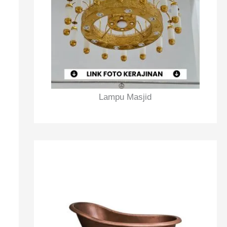
u
k
:
Lampu Masjid