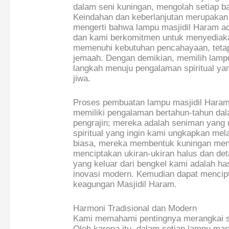
dalam seni kuningan, mengolah setiap ba
Keindahan dan keberlanjutan merupakan 
mengerti bahwa lampu masjidil Haram ada
dan kami berkomitmen untuk menyediakan
memenuhi kebutuhan pencahayaan, teta
jemaah. Dengan demikian, memilih lamp
langkah menuju pengalaman spiritual ya
jiwa.
Proses pembuatan lampu masjidil Haram 
memiliki pengalaman bertahun-tahun da
pengrajin; mereka adalah seniman yang 
spiritual yang ingin kami ungkapkan mela
biasa, mereka membentuk kuningan men
menciptakan ukiran-ukiran halus dan de
yang keluar dari bengkel kami adalah has
inovasi modern. Kemudian dapat mencip
keagungan Masjidil Haram.
Harmoni Tradisional dan Modern
Kami memahami pentingnya merangkai se
Oleh karena itu, dalam setiap lampu m