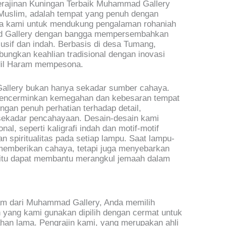
erajinan Kuningan Terbaik Muhammad Gallery
 Muslim, adalah tempat yang penuh dengan
aya kami untuk mendukung pengalaman rohaniah
d Gallery dengan bangga mempersembahkan
usif dan indah. Berbasis di desa Tumang,
ungkan keahlian tradisional dengan inovasi
dil Haram mempesona.
allery bukan hanya sekadar sumber cahaya.
g mencerminkan kemegahan dan kebesaran tempat
ngan penuh perhatian terhadap detail,
sekadar pencahayaan. Desain-desain kami
al, seperti kaligrafi indah dan motif-motif
spiritualitas pada setiap lampu. Saat lampu-
memberikan cahaya, tetapi juga menyebarkan
n itu dapat membantu merangkul jemaah dalam
ram dari Muhammad Gallery, Anda memilih
n yang kami gunakan dipilih dengan cermat untuk
han lama. Pengrajin kami, yang merupakan ahli