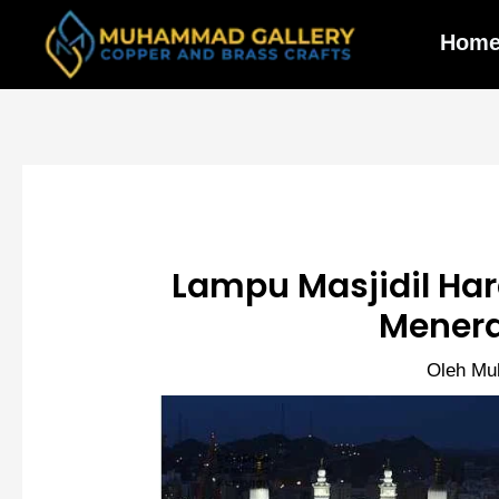
Lewati
ke
Hom
konten
Lampu Masjidil H
Menera
Oleh
Mu