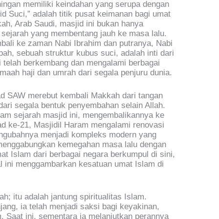
ningan memiliki keindahan yang serupa dengan
id Suci,” adalah titik pusat keimanan bagi umat
kah, Arab Saudi, masjid ini bukan hanya
 sejarah yang membentang jauh ke masa lalu.
mbali ke zaman Nabi Ibrahim dan putranya, Nabi
bah, sebuah struktur kubus suci, adalah inti dari
ini telah berkembang dan mengalami berbagai
maah haji dan umrah dari segala penjuru dunia.
d SAW merebut kembali Makkah dari tangan
ari segala bentuk penyembahan selain Allah.
am sejarah masjid ini, mengembalikannya ke
bad ke-21, Masjidil Haram mengalami renovasi
ngubahnya menjadi kompleks modern yang
i menggabungkan kemegahan masa lalu dengan
t Islam dari berbagai negara berkumpul di sini,
al ini menggambarkan kesatuan umat Islam di
; itu adalah jantung spiritualitas Islam.
ng, ia telah menjadi saksi bagi keyakinan,
. Saat ini, sementara ia melanjutkan perannya