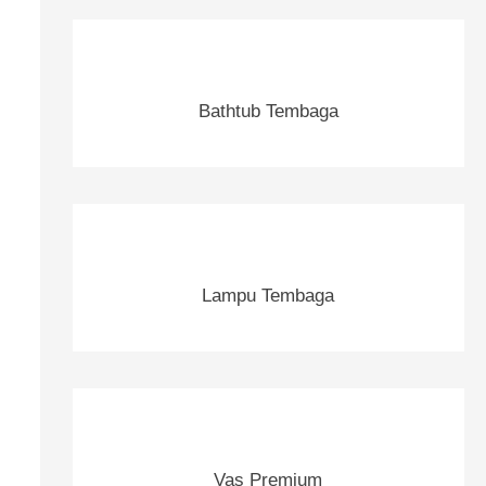
u
k
:
Bathtub Tembaga
Lampu Tembaga
Vas Premium