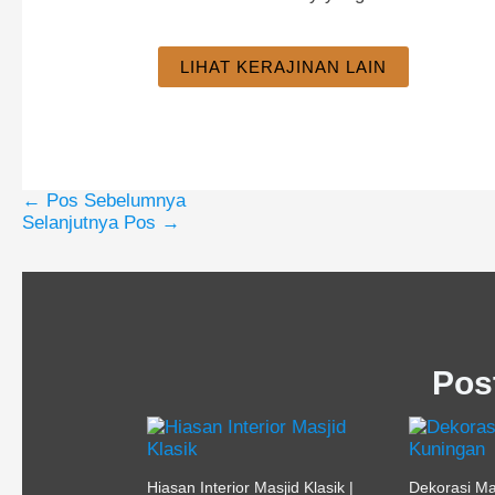
LIHAT KERAJINAN LAIN
←
Pos Sebelumnya
Selanjutnya Pos
→
Pos
Hiasan Interior Masjid Klasik |
Dekorasi M