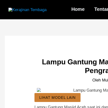
Lewati
ke
Home
Tenta
konten
Lampu Gantung Mas
Pengra
Oleh
Mu
LIHAT MODEL LAIN
Lampu Gantung Masjid Aceh saat ini da