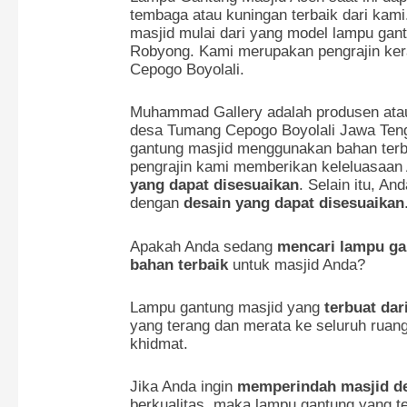
tembaga atau kuningan terbaik dari kam
masjid mulai dari yang model lampu gant
Robyong. Kami merupakan pengrajin ker
Cepogo Boyolali.
Muhammad Gallery adalah produsen atau 
desa Tumang Cepogo Boyolali Jawa Ten
gantung masjid menggunakan bahan terba
pengrajin kami memberikan keleluasaan 
yang dapat disesuaikan
. Selain itu, A
dengan
desain yang dapat disesuaikan
Apakah Anda sedang
mencari lampu gan
bahan terbaik
untuk masjid Anda?
Lampu gantung masjid yang
terbuat dar
yang terang dan merata ke seluruh ruan
khidmat.
Jika Anda ingin
memperindah masjid d
berkualitas, maka lampu gantung yang ter