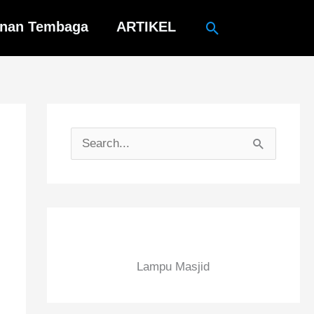
Cari
inan Tembaga
ARTIKEL
C
a
r
i
u
n
Lampu Masjid
t