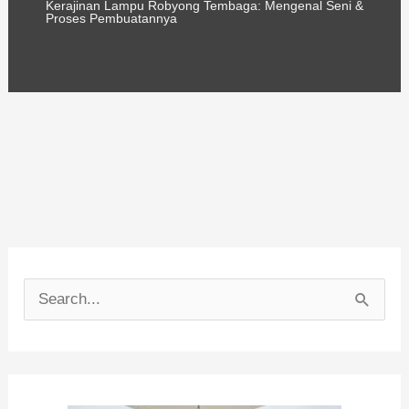
Kerajinan Lampu Robyong Tembaga: Mengenal Seni &
Proses Pembuatannya
C
a
r
i