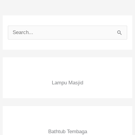
C
a
r
i
u
Lampu Masjid
n
t
u
k
:
Bathtub Tembaga