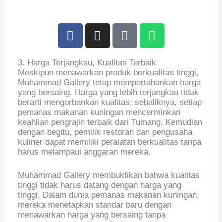
F
I
M
W
a
n
a
h
c
s
p
a
3. Harga Terjangkau, Kualitas Terbaik
e
t
-
t
Meskipun menawarkan produk berkualitas tinggi,
b
a
m
s
Muhammad Gallery tetap mempertahankan harga
o
g
a
a
yang bersaing. Harga yang lebih terjangkau tidak
o
r
r
p
berarti mengorbankan kualitas; sebaliknya, setiap
pemanas makanan kuningan mencerminkan
k
a
k
p
keahlian pengrajin terbaik dari Tumang. Kemudian
m
e
dengan begitu, pemilik restoran dan pengusaha
r
kuliner dapat memiliki peralatan berkualitas tanpa
-
harus melampaui anggaran mereka.
a
l
Muhammad Gallery membuktikan bahwa kualitas
tinggi tidak harus datang dengan harga yang
t
tinggi. Dalam dunia pemanas makanan kuningan,
mereka menetapkan standar baru dengan
menawarkan harga yang bersaing tanpa