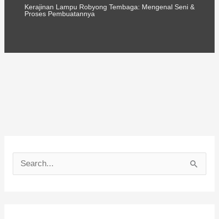
Kerajinan Lampu Robyong Tembaga: Mengenal Seni &
Proses Pembuatannya
C
a
r
i